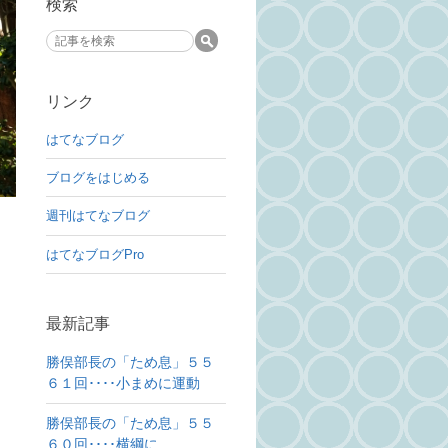
検索
リンク
はてなブログ
ブログをはじめる
週刊はてなブログ
はてなブログPro
最新記事
勝俣部長の「ため息」５５
６１回････小まめに運動
勝俣部長の「ため息」５５
６０回････横綱に