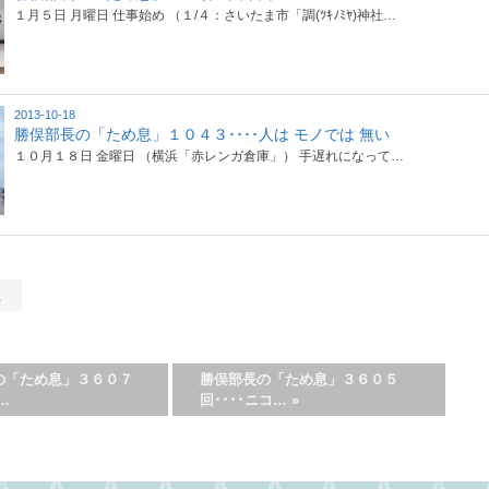
１月５日 月曜日 仕事始め （１/４：さいたま市「調(ﾂｷﾉﾐﾔ)神社…
2013-10-18
勝俣部長の「ため息」１０４３････人は モノでは 無い
１０月１８日 金曜日 （横浜「赤レンガ倉庫」） 手遅れになって…
く
の「ため息」３６０７
勝俣部長の「ため息」３６０５
…
回････ニコ…
»