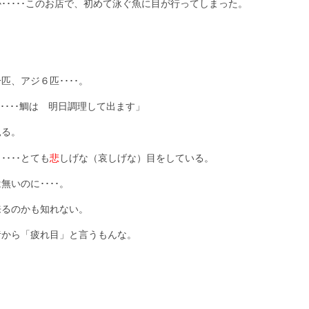
････このお店で、初めて泳ぐ魚に目が行ってしまった。
。
。
、アジ６匹････。
･鯛は 明日調理して出ます」
る。
･･･とても
悲
しげな（哀しげな）目をしている。
いのに････。
来るのかも知れない。
昔から「疲れ目」と言うもんな。
。