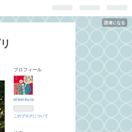
読者になる
プリ
プロフィール
id:bon-ku-ra
このブログについて