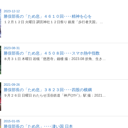
2023-12-12
勝俣部長の「ため息」４６１０回････精神を心を
１２月１２日 火曜日 調宮神社１２日祭り 銀座「歩行者天国」 …
2023-08-31
勝俣部長の「ため息」４５０８回････スマホ熱中指数
８月３１日 木曜日 岩槻「慈恩寺」鐘楼 撮：2023.08 折角、生き…
2021-09-26
勝俣部長の「ため息」３８２３回････四股の横綱
９月２６日 日曜日 わたらせ渓谷鉄道「神戸(ｺｳﾄﾞ)」駅 撮：2021…
2015-01-05
勝俣部長の「ため息」････凄い国 日本