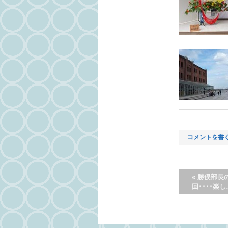
コメントを書
«
勝俣部長
回････楽し