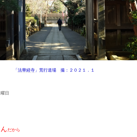
「
法華経寺
」荒行道場 撮：２０２１．１
水曜日
ん
る
だから