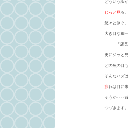
どういう訳か･
じっと見
る
悠々と泳ぐ
大き目な鯛一匹
「店長･･･
更にジッと見
どの魚の目も･
そんなハズは無
疲
れは目に
そうか････
つづきます