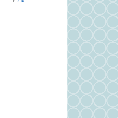
▶
2010