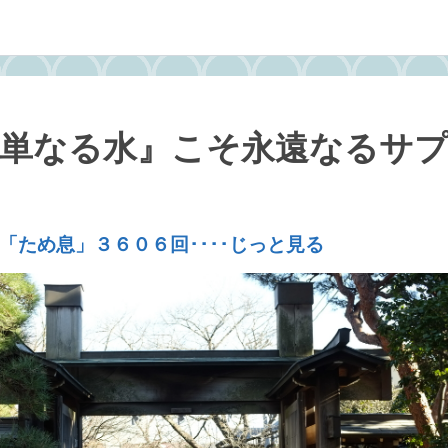
単なる水』こそ永遠なるサ
「ため息」３６０６回････じっと見る