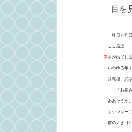
目を
一昨日と昨日･
ここ最近･･･
辛
さが出てし
いわゆる年を
帰宅後、
武
「お客さん 
ああそうか、
カウンターに
前の大き目な