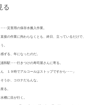
見る
･･･災害用の保存水搬入作業。
･直接の作業に拘わらなくとも、終日、立っているだけで、
まう。
感ずる、年になったのだ。
蔵浦和駅
････行きつけの寿司屋さんに寄る。
１９時でアルコールはストップですから････」
そうか、コロナだもんな。
座る。
水槽に目が行く。